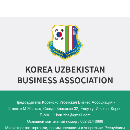
Председатель Корейско Узбекская Бизнес Ассоциация -
IT-центр M 29 этаж, Сонгдо Квахакро 32, Ёнсу-гу, Инчхон, Корея.
E-MAIL : koruzba@gmail.com
Основной контактный номер : 032-214-0998
Министерство торговли, промышленности и энергетики Республики