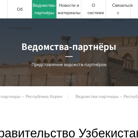
Ведомства-
Новости и
О
Связаться
Об
партнёры
материалы
системе
с
членов
нами
Ассоциации
-партнеры – Республика Корея
Ведомства-партнеры – Респуб
равительство Узбекиста