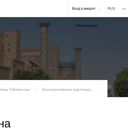
Вход в аккаунт
RUS
Регистрация
лика Узбекистан
Кооперативные партнеры
на